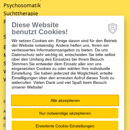
Psychosomatik
Suchttherapie
Psychiatrisches Wohnheim
Diese Website
benutzt Cookies!
STANDORTE
Wir setzen Cookies ein. Einige davon sind für den Betrieb
der Website notwendig. Andere helfen uns, Ihnen ein
Bruchsal
verbessertes Informationsangebot zu bieten. Da uns
Mosbach
Datenschutz sehr wichtig ist, entscheiden Sie bitte selbst
über den Umfang des Einsatzes bei Ihrem Besuch.
Schwetzingen
Stimmen Sie entweder dem Einsatz aller von uns
eingesetzten Cookies zu oder wählen Ihre individuelle
Weinheim
Einstellung. Sie haben jederzeit die Möglichkeit, erteilte
Einwilligungen über den erneuten Aufruf dieses Tools zu
Wiesloch
widerrufen. Vielen Dank und viel Spaß beim Besuch
unserer Website!
Alle akzeptieren
EIN UNTERNEHMEN DER ZFP-GRUPPE BADEN-WÜRTTEMBERG
ANFAHRT/KONTAKT
Nur notwendige akzeptieren
BARRIEREFREIHEIT
COOKIE-EINSTELLUNGEN
Erweiterte Cookie-Einstellungen