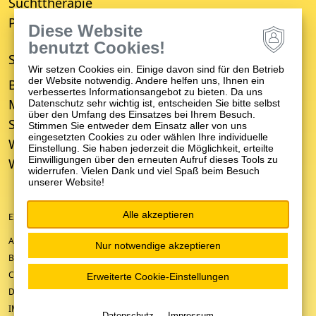
Suchttherapie
Psychiatrisches Wohnheim
Diese Website
benutzt Cookies!
STANDORTE
Wir setzen Cookies ein. Einige davon sind für den Betrieb
der Website notwendig. Andere helfen uns, Ihnen ein
Bruchsal
verbessertes Informationsangebot zu bieten. Da uns
Mosbach
Datenschutz sehr wichtig ist, entscheiden Sie bitte selbst
über den Umfang des Einsatzes bei Ihrem Besuch.
Schwetzingen
Stimmen Sie entweder dem Einsatz aller von uns
eingesetzten Cookies zu oder wählen Ihre individuelle
Weinheim
Einstellung. Sie haben jederzeit die Möglichkeit, erteilte
Einwilligungen über den erneuten Aufruf dieses Tools zu
Wiesloch
widerrufen. Vielen Dank und viel Spaß beim Besuch
unserer Website!
Alle akzeptieren
EIN UNTERNEHMEN DER ZFP-GRUPPE BADEN-WÜRTTEMBERG
ANFAHRT/KONTAKT
Nur notwendige akzeptieren
BARRIEREFREIHEIT
COOKIE-EINSTELLUNGEN
Erweiterte Cookie-Einstellungen
DATENSCHUTZ
IMPRESSUM
Datenschutz
Impressum