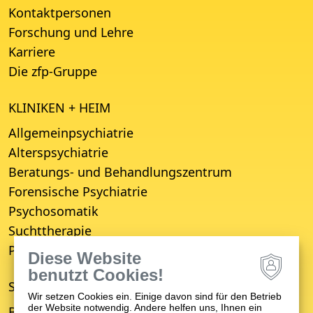
Kontaktpersonen
Forschung und Lehre
Karriere
Die zfp-Gruppe
KLINIKEN + HEIM
Allgemeinpsychiatrie
Alterspsychiatrie
Beratungs- und Behandlungszentrum
Forensische Psychiatrie
Psychosomatik
Suchttherapie
Psychiatrisches Wohnheim
Diese Website
benutzt Cookies!
STANDORTE
Wir setzen Cookies ein. Einige davon sind für den Betrieb
der Website notwendig. Andere helfen uns, Ihnen ein
Bruchsal