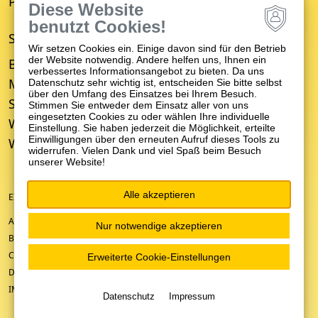
Psychiatrisches Wohnheim
Diese Website
benutzt Cookies!
STANDORTE
Wir setzen Cookies ein. Einige davon sind für den Betrieb
der Website notwendig. Andere helfen uns, Ihnen ein
Bruchsal
verbessertes Informationsangebot zu bieten. Da uns
Mosbach
Datenschutz sehr wichtig ist, entscheiden Sie bitte selbst
über den Umfang des Einsatzes bei Ihrem Besuch.
Schwetzingen
Stimmen Sie entweder dem Einsatz aller von uns
eingesetzten Cookies zu oder wählen Ihre individuelle
Weinheim
Einstellung. Sie haben jederzeit die Möglichkeit, erteilte
Einwilligungen über den erneuten Aufruf dieses Tools zu
Wiesloch
widerrufen. Vielen Dank und viel Spaß beim Besuch
unserer Website!
Alle akzeptieren
EIN UNTERNEHMEN DER ZFP-GRUPPE BADEN-WÜRTTEMBERG
ANFAHRT/KONTAKT
Nur notwendige akzeptieren
BARRIEREFREIHEIT
COOKIE-EINSTELLUNGEN
Erweiterte Cookie-Einstellungen
DATENSCHUTZ
IMPRESSUM
Datenschutz
Impressum