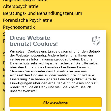
Alterspsychiatrie
Beratungs- und Behandlungszentrum
Forensische Psychiatrie
Psychosomatik
Suchttherapie
Diese Website
Psychiatrisches Wohnheim
benutzt Cookies!
Wir setzen Cookies ein. Einige davon sind für den Betrieb
STANDORTE
der Website notwendig. Andere helfen uns, Ihnen ein
verbessertes Informationsangebot zu bieten. Da uns
Bruchsal
Datenschutz sehr wichtig ist, entscheiden Sie bitte selbst
über den Umfang des Einsatzes bei Ihrem Besuch.
Mosbach
Stimmen Sie entweder dem Einsatz aller von uns
eingesetzten Cookies zu oder wählen Ihre individuelle
Schwetzingen
Einstellung. Sie haben jederzeit die Möglichkeit, erteilte
Weinheim
Einwilligungen über den erneuten Aufruf dieses Tools zu
widerrufen. Vielen Dank und viel Spaß beim Besuch
Wiesloch
unserer Website!
Alle akzeptieren
EIN UNTERNEHMEN DER ZFP-GRUPPE BADEN-WÜRTTEMBERG