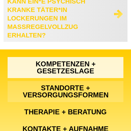
KANN EIN*E PSYCHISCH
KRANKE TÄTER*IN
LOCKERUNGEN IM
MASSREGELVOLLZUG E
RHALTEN?
KOMPETENZEN +
GESETZESLAGE
STANDORTE +
VERSORGUNGSFORMEN
THERAPIE + BERATUNG
KONTAKTE + AUFNAHME