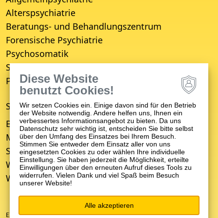
Alterspsychiatrie
Beratungs- und Behandlungszentrum
Forensische Psychiatrie
Psychosomatik
Suchttherapie
Diese Website
Psychiatrisches Wohnheim
benutzt Cookies!
STANDORTE
Wir setzen Cookies ein. Einige davon sind für den Betrieb
der Website notwendig. Andere helfen uns, Ihnen ein
verbessertes Informationsangebot zu bieten. Da uns
Bruchsal
Datenschutz sehr wichtig ist, entscheiden Sie bitte selbst
Mosbach
über den Umfang des Einsatzes bei Ihrem Besuch.
Stimmen Sie entweder dem Einsatz aller von uns
Schwetzingen
eingesetzten Cookies zu oder wählen Ihre individuelle
Einstellung. Sie haben jederzeit die Möglichkeit, erteilte
Weinheim
Einwilligungen über den erneuten Aufruf dieses Tools zu
widerrufen. Vielen Dank und viel Spaß beim Besuch
Wiesloch
unserer Website!
Alle akzeptieren
EIN UNTERNEHMEN DER ZFP-GRUPPE BADEN-WÜRTTEMBERG