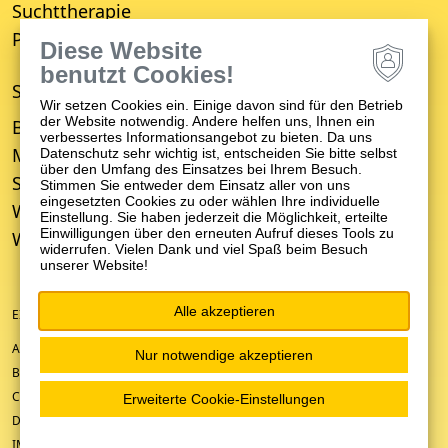
Suchttherapie
Psychiatrisches Wohnheim
Diese Website
benutzt Cookies!
STANDORTE
Wir setzen Cookies ein. Einige davon sind für den Betrieb
der Website notwendig. Andere helfen uns, Ihnen ein
Bruchsal
verbessertes Informationsangebot zu bieten. Da uns
Mosbach
Datenschutz sehr wichtig ist, entscheiden Sie bitte selbst
über den Umfang des Einsatzes bei Ihrem Besuch.
Schwetzingen
Stimmen Sie entweder dem Einsatz aller von uns
eingesetzten Cookies zu oder wählen Ihre individuelle
Weinheim
Einstellung. Sie haben jederzeit die Möglichkeit, erteilte
Einwilligungen über den erneuten Aufruf dieses Tools zu
Wiesloch
widerrufen. Vielen Dank und viel Spaß beim Besuch
unserer Website!
Alle akzeptieren
EIN UNTERNEHMEN DER ZFP-GRUPPE BADEN-WÜRTTEMBERG
ANFAHRT/KONTAKT
Nur notwendige akzeptieren
BARRIEREFREIHEIT
COOKIE-EINSTELLUNGEN
Erweiterte Cookie-Einstellungen
DATENSCHUTZ
IMPRESSUM