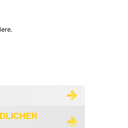
ere.
NDLICHER